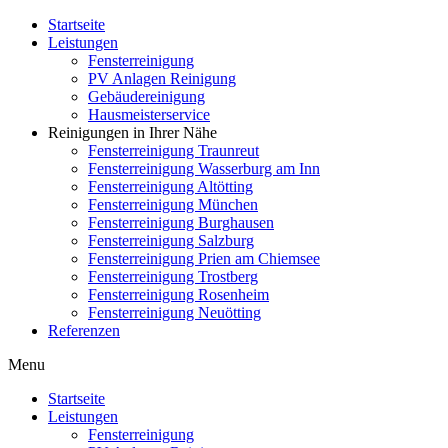
Zum
Startseite
Inhalt
Leistungen
wechseln
Fensterreinigung
PV Anlagen Reinigung
Gebäudereinigung
Hausmeisterservice
Reinigungen in Ihrer Nähe
Fensterreinigung Traunreut
Fensterreinigung Wasserburg am Inn
Fensterreinigung Altötting
Fensterreinigung München
Fensterreinigung Burghausen
Fensterreinigung Salzburg
Fensterreinigung Prien am Chiemsee
Fensterreinigung Trostberg
Fensterreinigung Rosenheim
Fensterreinigung Neuötting
Referenzen
Menu
Startseite
Leistungen
Fensterreinigung